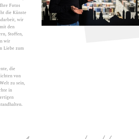
 Ihre Fotos
ht die Künste
darbeit, wir
 mit den
rn, Stoffen,
en wir
en Liebe zum
nte, die
hichten von
Welt zu sein,
chte in
ertigen
standhalten.