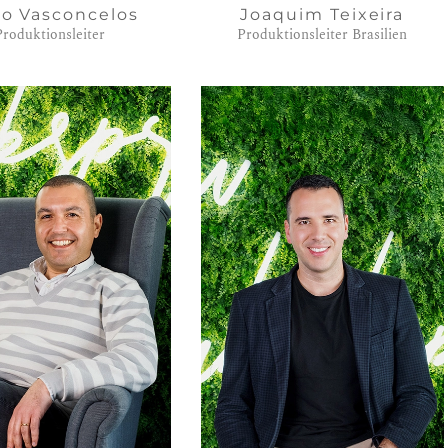
io Vasconcelos
Joaquim Teixeira
Produktionsleiter
Produktionsleiter Brasilien