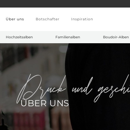
Zum Hauptinhalt springen
Über uns
Botschafter
Inspiration
Hochzeitsalben
Familienalben
Boudoir-Alben
druck und gesch
ÜBER UNS