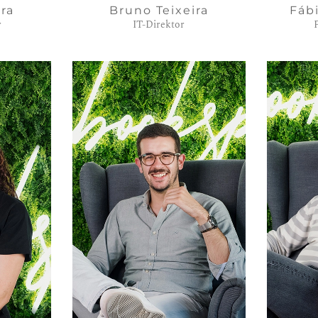
ira
Bruno Teixeira
Fáb
r
IT-Direktor