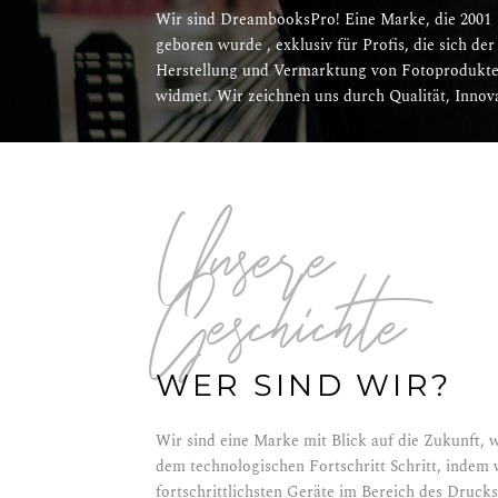
Wir sind DreambooksPro! Eine Marke, die 2001
und Exklusivität aus. Wir stehen an der Spitze des
geboren wurde , exklusiv für Profis, die sich der
Fotomarktes, indem wir innovative Lösungen
Herstellung und Vermarktung von Fotoprodukt
präsentieren, die Bedürfnisse des professionell
widmet. Wir zeichnen uns durch Qualität, Innov
Unsere
Geschichte
WER SIND WIR?
Wir sind eine Marke mit Blick auf die Zukunft, w
dem technologischen Fortschritt Schritt, indem w
fortschrittlichsten Geräte im Bereich des Drucks