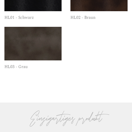
HL01 - Schwarz
HL02 - Braun
HL03 - Grau
Einzigartiges produkt