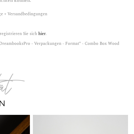
zichten können.
ge + Versandbedingungen
egistrieren Sie sich
hier
.
DreambooksPro - Verpackungen - Format* - Combo Box Wood
tät
ON