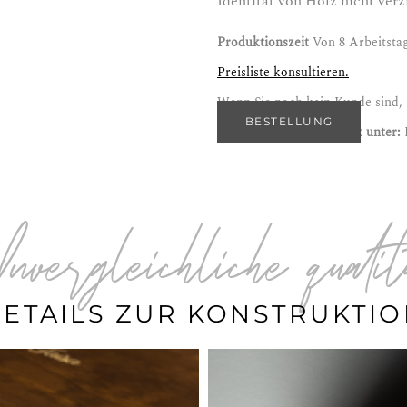
Identität von Holz nicht ver
Produktionszeit
Von 8 Arbeitsta
Preisliste konsultieren.
Wenn Sie noch kein Kunde sind, r
BESTELLUNG
Sie finden dieses Produkt unter:
Unvergleichliche quali
ETAILS ZUR KONSTRUKTI