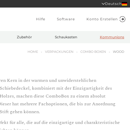
Deutsch
Hilfe
Software
Konto Erstellen
Zubehör
Schaukasten
Kommunions
HOME
VERPACKUNGEN
COMBO BOXEN
WOOD
en Kern in der warmen und unwiderstehlichen
Schiebedeckel, kombiniert mit der Einzigartigkeit des
s Holzes, machen diese ComboBox zu einem absolut
Dieser hat mehrere Fachoptionen, die bis zur Anordnung
Stift gehen können.
t für alle, die auf die einzigartige und charakteristische