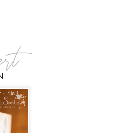
iert
N