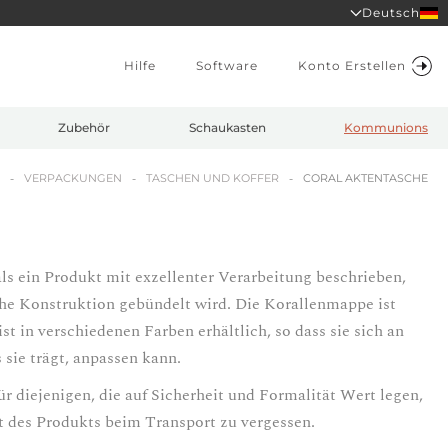
Deutsch
Hilfe
Software
Konto Erstellen
Zubehör
Schaukasten
Kommunions
VERPACKUNGEN
TASCHEN UND KOFFER
CORAL AKTENTASCHE
ls ein Produkt mit exzellenter Verarbeitung beschrieben,
che Konstruktion gebündelt wird. Die Korallenmappe ist
ist in verschiedenen Farben erhältlich, so dass sie sich an
sie trägt, anpassen kann.
für diejenigen, die auf Sicherheit und Formalität Wert legen,
ät des Produkts beim Transport zu vergessen.