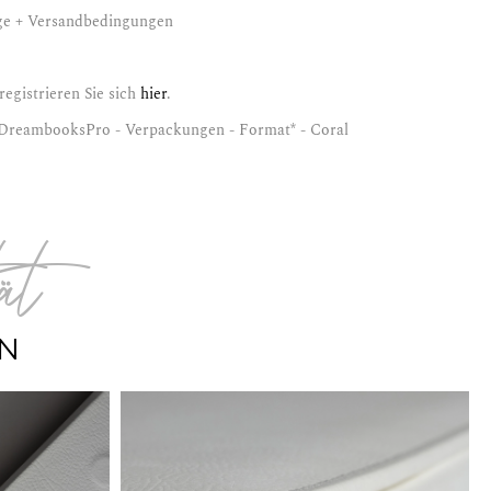
ge + Versandbedingungen
egistrieren Sie sich
hier
.
DreambooksPro - Verpackungen - Format* - Coral
tät
ON